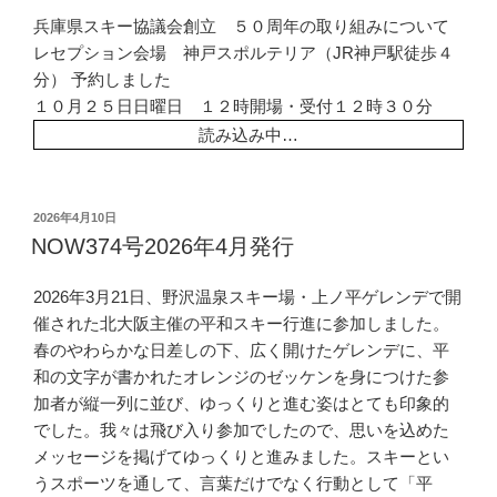
兵庫県スキー協議会創立 ５０周年の取り組みについて
レセプション会場 神戸スポルテリア（JR神戸駅徒歩４
分） 予約しました
１０月２５日日曜日 １２時開場・受付１２時３０分
読み込み中…
投
2026年4月10日
稿
NOW374号2026年4月発行
日:
2026年3月21日、野沢温泉スキー場・上ノ平ゲレンデで開
催された北大阪主催の平和スキー行進に参加しました。
春のやわらかな日差しの下、広く開けたゲレンデに、平
和の文字が書かれたオレンジのゼッケンを身につけた参
加者が縦一列に並び、ゆっくりと進む姿はとても印象的
でした。我々は飛び入り参加でしたので、思いを込めた
メッセージを掲げてゆっくりと進みました。スキーとい
うスポーツを通して、言葉だけでなく行動として「平