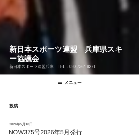
新日本スポーツ連盟 兵庫県スキ
ー協議会
新日本スポーツ連盟兵庫 TEL：080-7364-8271
メニュー
投稿
投
2026年5月18日
稿
NOW375号2026年5月発行
日: