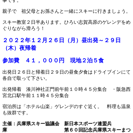
事です。
親子で 祖父母とお孫さんと一緒にスキーに行きましょう。
スキー教室２日半あります。ひろい志賀高原のゲレンデをめ
ぐりながら滑ろう！
２０２２年１２月２６日（月）昼出発～２９日
（木）夜帰着
参加費 ４１，０００円 現地２泊５食
出発日２６日と帰着日２９日の昼食夕食はドライブインにて
各自で取って下さい。
出発帰着 湊川神社正門前午前１０時４５分集合 ・阪急西
宮北口駅午前１１時４５分集合
宿泊所は「ホテル山楽」ゲレンデのすぐ近く。 料理も温泉
も抜群です。
主催：兵庫県スキー協議会 新日本スポーツ連盟兵
庫 第６０回記念兵庫県スキーまつ