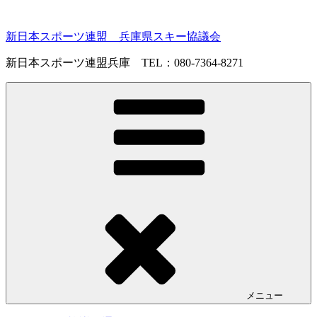
コ
ン
新日本スポーツ連盟 兵庫県スキー協議会
テ
ン
新日本スポーツ連盟兵庫 TEL：080-7364-8271
ツ
へ
ス
キ
ッ
プ
メニュー