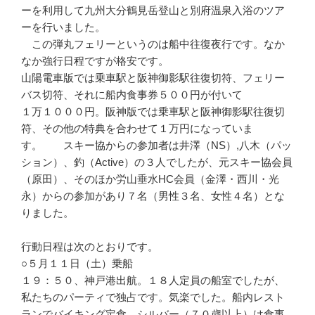
ーを利用して九州大分鶴見岳登山と別府温泉入浴のツア
ーを行いました。
この弾丸フェリーというのは船中往復夜行です。なか
なか強行日程ですが格安です。
山陽電車版では乗車駅と阪神御影駅往復切符、フェリー
バス切符、それに船内食事券５００円が付いて
１万１０００円。阪神版では乗車駅と阪神御影駅往復切
符、その他の特典を合わせて１万円になっていま
す。 スキー協からの参加者は井澤（NS）,八木（パッ
ション）、釣（Active）の３人でしたが、元スキー協会員
（原田）、そのほか労山垂水HC会員（金澤・西川・光
永）からの参加があり７名（男性３名、女性４名）とな
りました。
行動日程は次のとおりです。
○５月１１日（土）乗船
１９：５０、神戸港出航。１８人定員の船室でしたが、
私たちのパーティで独占です。気楽でした。船内レスト
ランでバイキング定食。シルバー（７０歳以上）は食事