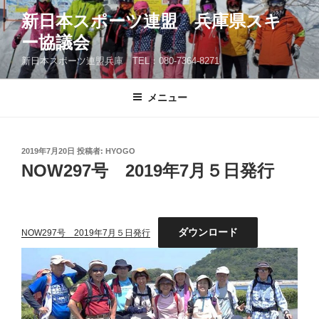
コ
新日本スポーツ連盟 兵庫県スキ
ン
ー協議会
テ
ン
新日本スポーツ連盟兵庫 TEL：080-7364-8271
ツ
へ
メニュー
ス
キ
ッ
投
2019年7月20日
投稿者:
HYOGO
プ
稿
NOW297号 2019年7月５日発行
日:
ダウンロード
NOW297号 2019年7月５日発行