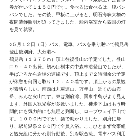
券が付いて１１５０円です。食べるは食べるは、腹パン
パンでした。その後、甲板に上がると、明石海峡大橋の
夜間装飾照明が迫ってきました。船内浴室から四国の灯
を見て就寝。
○５月１２日（日）バス、電車、バスを乗り継いで鶴見岳
登山後別府、大分港へ
鶴見岳（１３７５ｍ）頂上往復登山の予定でした。登山
口９：４０出発。初めは樹木の中森林浴登山でしたが、
半ばごろから岩場の連続です。頂上まで２時間余の予定
が休憩を何回も取り１２：４０着です。頂上からの景観
が素晴らしい。南西は九重連山、万年山、近くの由布
岳、みんな火山です。東は別府湾、国東半島がよく見え
ます。外国人観光客が多数いました。徒歩下山はもう時
間的にも気力的にも無理と判断し、ロープウェイ下山で
す。１０００円ですが、楽で助かりました。別府に帰
り、駅前温泉２００円で全員入浴。ここひとまず食事組
と観光組に分かれ別行動後、別府駅合流。電車バス利用