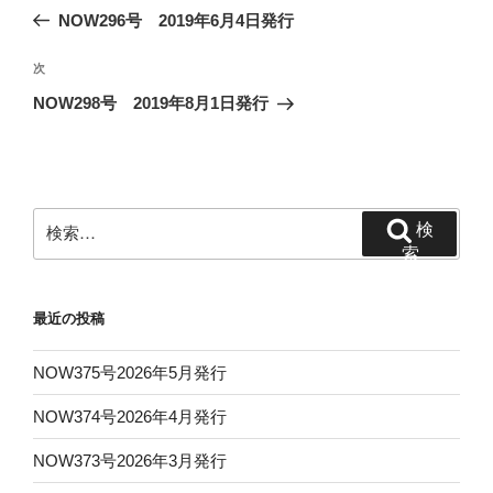
稿
の
NOW296号 2019年6月4日発行
ナ
投
ビ
稿
次
次
ゲ
の
NOW298号 2019年8月1日発行
投
ー
稿
シ
ョ
ン
検
検
索:
索
最近の投稿
NOW375号2026年5月発行
NOW374号2026年4月発行
NOW373号2026年3月発行