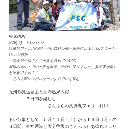
PASSION
5/25(土) トレハイク
阪急夙川～北山公園～甲山森林公園～阪急仁川 10：00スタート～
15：00解散
＊新会員のＭさんご夫妻を含めての13名、
深緑の北山・甲山界隈を散策、快汗に浸りました。参加者が多い
と圧巻ですね！！
北山公園シンボルゾーンより甲山を望む
九州鶴見岳登山と別府温泉入浴
３日間を楽しむ
さんふらわあ弾丸フェリ―利用
トレ行事として、５月１１日（土）から１３日（月）の
３日間、東神戸港と大分往復のさんふらわあ弾丸フェリ