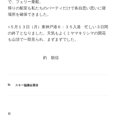
で、フェリー乗船。
帰りの船室も私たちのパーティだけで各自思い思いに寝
場所を確保できました。
○５月１３日（月）東神戸港６：３５入港 忙しい３日間
の終了となりました。天気もよくミヤマキリシマの開花
も山頂で一部見られ、まずまずでした。
釣 順信
カ
スキー協議会通信
テ
ゴ
リ
ー
投
前
前