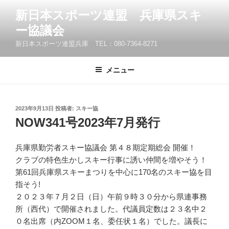
コ
新日本スポーツ連盟 兵庫県スキ
ン
ー協議会
テ
ン
新日本スポーツ連盟兵庫 TEL：080-7364-8271
ツ
へ
メニュー
ス
キ
ッ
投
2023年9月13日
投稿者:
スキー協
プ
稿
NOW341号2023年7月発行
日:
兵庫県勤労者スキー協議会 第４８期定期総会 開催！
クラブの特色生かしスキー行事に誘い仲間を増やそう！
第61回兵庫県スキーまつりを中心に170名のスキー協を目
指そう!
２０２３年７月２日（日）午前９時３０分から県連事務
所（西代）で開催されました。代議員定数は２３名中２
０名出席（内ZOOM１名、委任状１名）でした。議長に