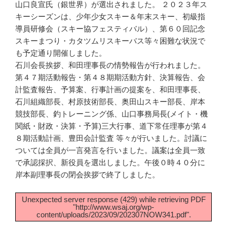
山口良宣氏（銀世界）が選出されました。 ２０２３年ス
キーシーズンは、少年少女スキー＆年末スキー、初級指
導員研修会（スキー協フェスティバル）、第６０回記念
スキーまつり・カタツムリスキーバス等々困難な状況で
も予定通り開催しました。
石川会長挨拶、和田理事長の情勢報告が行われました。
第４７期活動報告・第４８期期活動方針、決算報告、会
計監査報告、予算案、行事計画の提案を、和田理事長、
石川組織部長、村原技術部長、奥田山スキー部長、岸本
競技部長、釣トレーニング係、山口事務局長(メイト・機
関紙・財政・決算・予算)三大行事、道下常任理事が第４
８期活動計画、豊田会計監査 等々が行いました。討議に
ついては全員が一言発言を行いました。議案は全員一致
で承認採択、新役員を選出しました。午後０時４０分に
岸本副理事長の閉会挨拶で終了しました。
Unexpected server response (429) while retrieving PDF
"http://www.wsaj.org/wp-
content/uploads/2023/09/202307NOW341.pdf".