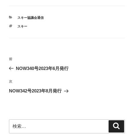
カ
スキー協議会通信
テ
タ
スキー
ゴ
グ
リ
ー
投
前
前
稿
の
NOW340号2023年6月発行
ナ
投
ビ
稿
次
次
ゲ
の
NOW342号2023年8月発行
投
ー
稿
シ
ョ
ン
検
検
索
索: