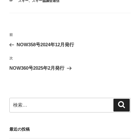
カ
スキー
、
スキー協議会通信
テ
ゴ
リ
ー
投
前
前
稿
の
NOW358号2024年12月発行
ナ
投
ビ
稿
次
次
ゲ
の
NOW360号2025年2月発行
投
ー
稿
シ
ョ
ン
検
検
索
索:
最近の投稿