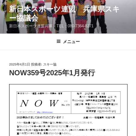
コ
新日本スポーツ連盟 兵庫県スキ
ン
ー協議会
テ
ン
新日本スポーツ連盟兵庫 TEL：080-7364-8271
ツ
へ
メニュー
ス
キ
ッ
投
2025年4月1日
投稿者:
スキー協
プ
稿
NOW359号2025年1月発行
日: