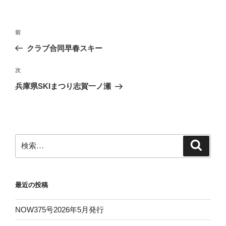
リ
ー
投
前
前
稿
の
クラブ合同早春スキー
ナ
投
ビ
稿
次
次
ゲ
の
兵庫県SKIまつり志賀一ノ瀬
投
ー
稿
シ
ョ
ン
検
検
索
索:
最近の投稿
NOW375号2026年5月発行