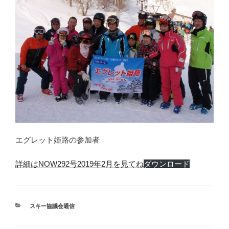
エグレット姫路の参加者
詳細はNOW292号2019年2月を見てね
ダウンロード
カ
スキー協議会通信
テ
ゴ