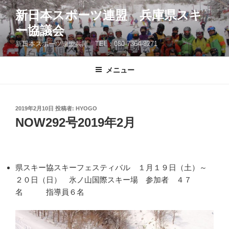
コ
新日本スポーツ連盟 兵庫県スキ
ン
ー協議会
テ
ン
新日本スポーツ連盟兵庫 TEL：080-7364-8271
ツ
へ
メニュー
ス
キ
ッ
投
2019年2月10日
投稿者:
HYOGO
プ
稿
NOW292号2019年2月
日:
県スキー協スキーフェスティバル １月１９日（土）～
２０日（日） 氷ノ山国際スキー場 参加者 ４７
名 指導員６名